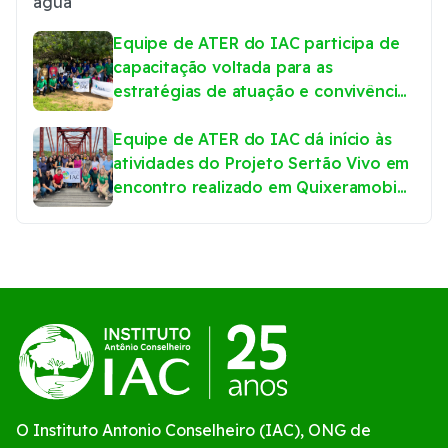
Equipe de ATER do IAC participa de
capacitação voltada para as
estratégias de atuação e convivência
com o Semiárido no Projeto Sertão
Vivo Ceará
Equipe de ATER do IAC dá início às
atividades do Projeto Sertão Vivo em
encontro realizado em Quixeramobim,
Ceará
O Instituto Antonio Conselheiro (IAC), ONG de